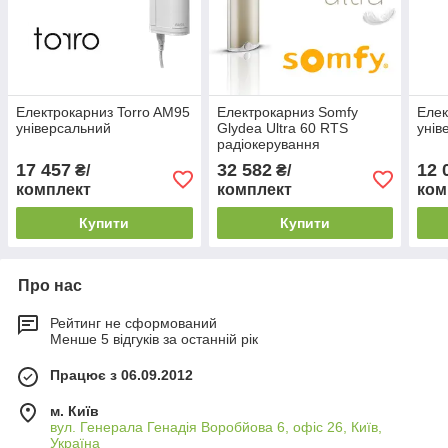
Електрокарниз Torro AM95
Електрокарниз Somfy
Елек
універсальний
Glydea Ultra 60 RTS
унів
радіокерування
17 457
32 582
12 
₴/
₴/
комплект
комплект
ком
Купити
Купити
Про нас
Рейтинг не сформований
Менше 5 відгуків за останній рік
Працює з 06.09.2012
м. Київ
вул. Генерала Генадія Воробйова 6, офіс 26, Київ,
Україна