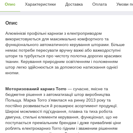
Опис
Характеристики
Доставка
Оплата
Умови п
Опис
Алюмінієві профільні карнизи з електроприводом
використовуються для максимально комфортного та
функціонального автоматичного керування шторами. Більше
немає потреби пересувати вручну важкі або важкодоступні
штори та турбується про чистоту полотна дорогих красивих
тканин. Керування природним освітленням і положенням
штор легко здійснюється за допомогою натискання однієї
кнопки.
Моторизований карниз
Torro
— сучасне, якісне та
бюджетне рішення з автоматизації штор виробництва
Польща. Марка Torro з'явилася на ринку 2013 року та
постійно розвивається й розширює асортимент продукції.
Широкі можливості під'єднання, плавна та тиха робота
двигуна, стильні елементи керування, функціонал, що не
поступається преміальним брендам і дуже привабливі ціни
роблять електрокарниз Torro гідним і зваженим рішенням