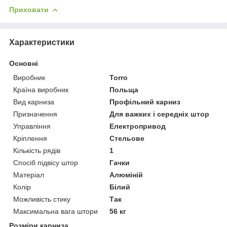
Приховати
Характеристики
Основні
Виробник
Torro
Країна виробник
Польща
Вид карниза
Профільний карниз
Призначення
Для важких і середніх штор
Управління
Електропривод
Кріплення
Стельове
Кількість рядів
1
Спосіб підвісу штор
Гачки
Матеріал
Алюміній
Колір
Білий
Можливість стику
Так
Максимальна вага штори
56 кг
Розміри карниза