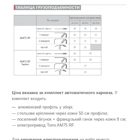
Ціна вказана за комплект автоматичного карниза.
У
комплект входить:
алюмінієвий профіль у зборі;
―
― стельове кріплення через кожні 50 см профілю;
― посилений бігунок + французький гачок через кожні 8 см;
— електропривод Torro AM75 RF.
Для
керування електрокарнизом
на вибір можуть