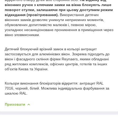
віконних ручок з ключами замки на вікна блокують лише
поворот стулки, залишаючи при цьому доступним режим
відкидання (провітрювання).
Використання дитячих
віконних замків дозволяє уникнути неприємних моментів,
обумовлених допитливістю малюків і, певною мірою,
ускладнює несанкціоноване проникнення в приміщення через
вікно зловмисникам.
Дитячий блокуючий врізний замок в кольорі антрацит
застосовується для алюмінієвих вікон. Зокрема підходить до
вікон і фасадного скління фірми Reynaers, якими обладнані
ряд житлових комплексів, офісних центрів, готелів та інших
об'єктів Києва та України.
Кольори виконання блокіраторів відкриття: антрацит RAL
7016, чорний, білий. Можлива індивідуальна фарбування за
шкалою RAL.
Приховати