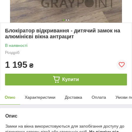
Блокіратор відкривання - дитячий замок на
алюмінієві вікна антрацит
В наявності
Роздріб
1 195
₴
Купити
Опис
Характеристики
Доставка
Оплата
Умови п
Опис
Замки на вікна використовуються для запобігання доступу до
відкритого отвору дітей або сторонніх осіб.
На відміну від