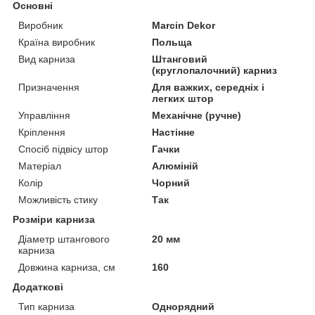
Основні
Виробник
Marcin Dekor
Країна виробник
Польща
Вид карниза
Штанговий
(круглопалочний) карниз
Призначення
Для важких, середніх і
легких штор
Управління
Механічне (ручне)
Кріплення
Настінне
Спосіб підвісу штор
Гачки
Матеріал
Алюміній
Колір
Чорний
Можливість стику
Так
Розміри карниза
Діаметр штангового
20 мм
карниза
Довжина карниза, см
160
Додаткові
Тип карниза
Однорядний