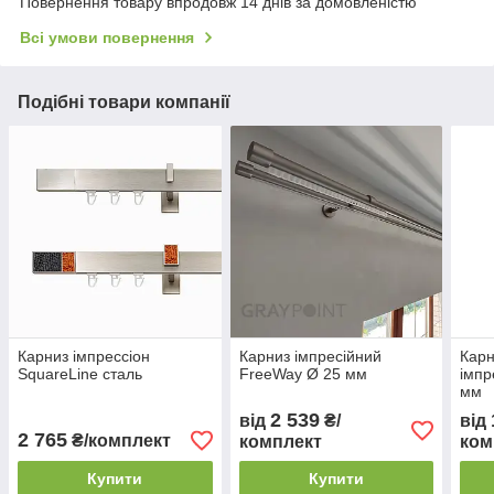
Повернення товару впродовж 14 днів за домовленістю
Всі умови повернення
Подібні товари компанії
Карниз імпрессіон
Карниз імпресійний
Карн
SquareLine сталь
FreeWay Ø 25 мм
імпр
мм
2 539
від
₴/
від
2 765
₴/комплект
комплект
ком
Купити
Купити