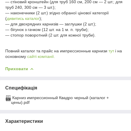
― стіновий кронштейн (для труб 160 см, 200 см ― 2 шт.; для
труб 240, 300 см ― 3 шт.);
― наконечники (2 шт.) згідно обраної цінової категорії
(
дивитись каталог
);
― для двохрядних карнизів ― заглушки (2 шт.);
― бігунок з гачком (12 шт. на 1 м. п. труби);
― стопор поворотний (2 шт. для кожної труби).
Повний каталог та прайс на импрессионные карнизи
тут
і на
основному
сайті компанії.
Приховати
Специфікація
Карниз импрессионный Квадро черный (каталог +
цены).pdf
Характеристики