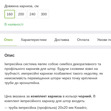
Довжина карниза, см
160
200
240
300
В наявності
Опис
Характеристики
Доставка
Оплата
Умови п
Опис
Імпресійна система являє собою симбіоз декоративного та
профільного карнизів для штор. Будучи схожими зовні на
трубчасті, импресійні карнизи позбавлені такого недоліку, як
неможливість переміщення штори через точку кріплення
труби до кронштейна.
Ціна вказана за
комплект карниза
в кольорі
чорний
.
В
комплект імпресійного карнизу для штор входить:
труба імпресійна (профільна)
20x20 мм
Kwadro
;
―