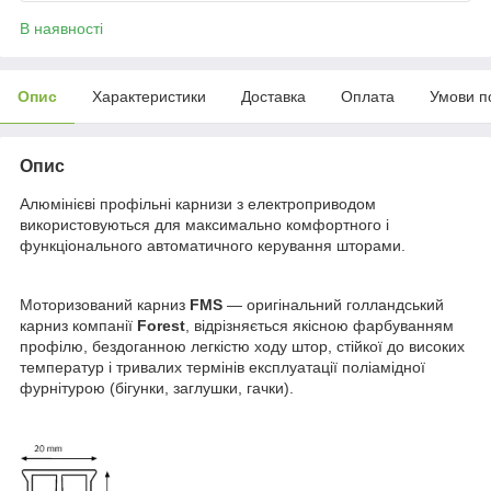
В наявності
Опис
Характеристики
Доставка
Оплата
Умови п
Опис
Алюмінієві профільні карнизи з електроприводом
використовуються для максимально комфортного і
функціонального автоматичного керування шторами.
Моторизований карниз
FMS
― оригінальний голландський
карниз компанії
Forest
, відрізняється якісною фарбуванням
профілю, бездоганною легкістю ходу штор, стійкої до високих
температур і тривалих термінів експлуатації поліамідної
фурнітурою (бігунки, заглушки, гачки).