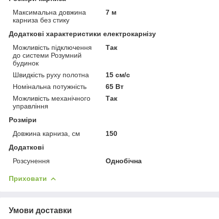
Максимальна довжина
7 м
карниза без стику
Додаткові характеристики електрокарнізу
Можливість підключення
Так
до системи Розумний
будинок
Швидкість руху полотна
15 см/с
Номінальна потужність
65 Вт
Можливість механічного
Так
управління
Розміри
Довжина карниза, см
150
Додаткові
Розсунення
Однобічна
Приховати
Умови доставки