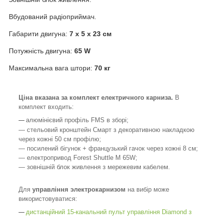
Вбудований радіоприймач.
Габарити двигуна:
7 х 5 х 23 см
Потужність двигуна:
65 W
Максимальна вага штори:
70 кг
Ціна вказана за комплект електричного карниза.
В
комплект входить:
алюмінієвий профіль FMS в зборі;
―
― стельовий кронштейн Смарт з декоративною накладкою
через кожні 50 см профілю;
― посилений бігунок + французький гачок через кожні 8 см;
― електропривод Forest Shuttle M 65W;
― зовнішній блок живлення з мережевим кабелем.
Для
управління электрокарнизом
на вибір може
використовуватися:
дистанційний 15-канальний пульт управління Diamond з
―