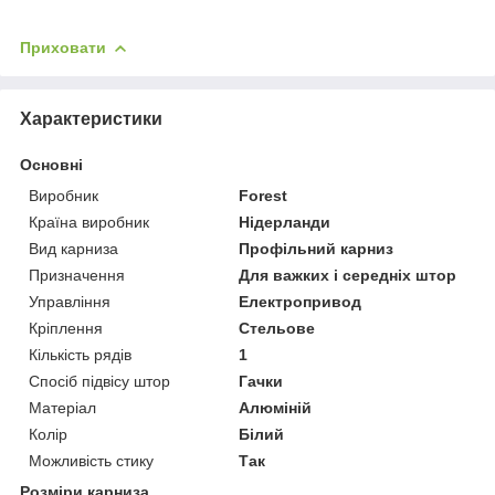
Приховати
Характеристики
Основні
Виробник
Forest
Країна виробник
Нідерланди
Вид карниза
Профільний карниз
Призначення
Для важких і середніх штор
Управління
Електропривод
Кріплення
Стельове
Кількість рядів
1
Спосіб підвісу штор
Гачки
Матеріал
Алюміній
Колір
Білий
Можливість стику
Так
Розміри карниза